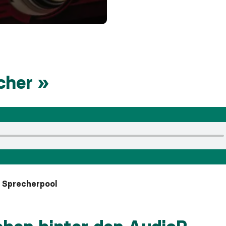
cher
n Sprecherpool