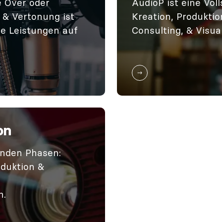
 Over oder
AudioP ist eine Vol
& Vertonung ist
Kreation, Produktio
le Leistungen auf
Consulting, & Visual
on
enden Phasen:
oduktion &
n.