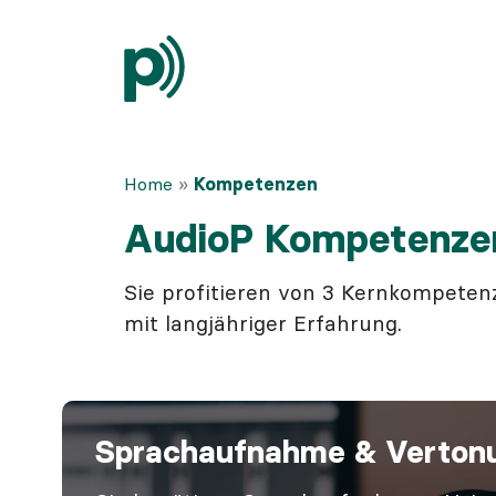
Home
Kompetenzen
AudioP Kompetenze
AI-Audio Check
Sie profitieren von 3 Kernkompete
Kompetenzen
mit langjähriger Erfahrung.
Preise
Referenzen
Sprachaufnahme & Verton
Agentur