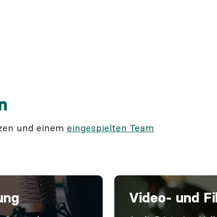
n
nzen und einem
eingespielten Team
ung
Video- und F